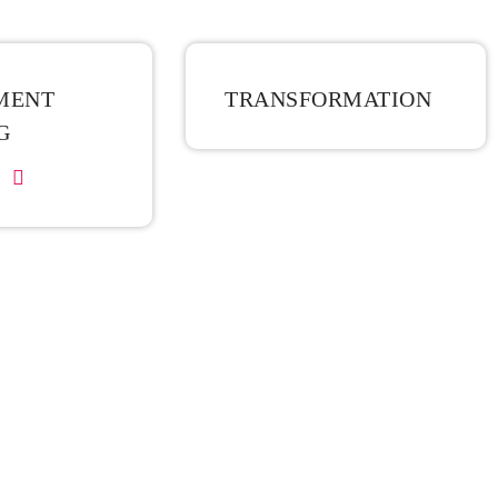
MENT
TRANS­FORMATION
G