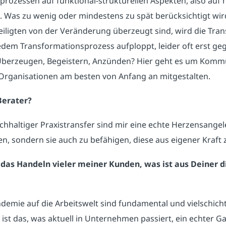
rozessen auf funktional-strukturellen Aspekten, also auf
 Was zu wenig oder mindestens zu spät berücksichtigt wird,
ligten von der Veränderung überzeugt sind, wird die Transf
jedem Transformationsprozess aufploppt, leider oft erst 
Überzeugen, Begeistern, Anzünden? Hier geht es um Kommu
 Organisationen am besten von Anfang an mitgestalten.
Berater?
hhaltiger Praxistransfer sind mir eine echte Herzensangel
n, sondern sie auch zu befähigen, diese aus eigener Kraft
 das Handeln vieler meiner Kunden, was ist aus Deiner d
demie auf die Arbeitswelt sind fundamental und vielschichti
 ist das, was aktuell in Unternehmen passiert, ein echter G