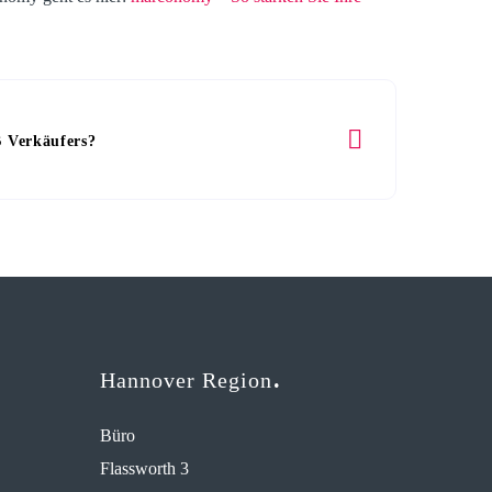
 Verkäufers?
Hannover Region
Büro
Flassworth 3