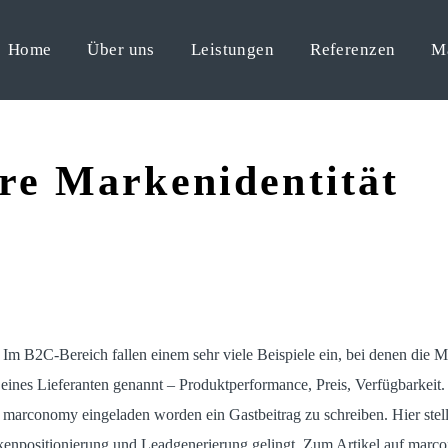
Home
Über uns
Leistungen
Referenzen
M
hre Markenidentität
 Im B2C-Bereich fallen einem sehr viele Beispiele ein, bei denen die 
nes Lieferanten genannt – Produktperformance, Preis, Verfügbarkeit. 
arconomy eingeladen worden ein Gastbeitrag zu schreiben. Hier stelle
enpositionierung und Leadgenerierung gelingt. Zum Artikel auf marco